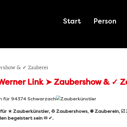
Search
for:
Start
Person
ershow & ✓ Zauberei
r für ★ Zauberkünstler, ♻ Zaubershows, ✺ Zauberein, ☑
en begeistert sein ✉ ✔.