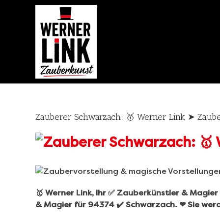
Skip
to
content
Zauberer Schwarzach: 🥇 Werner Link ➤ Zaub
🥇 Werner Link, Ihr ✅ Zauberkünstler & Magie
& Magier für 94374 ✔️ Schwarzach. ❤ Sie werd