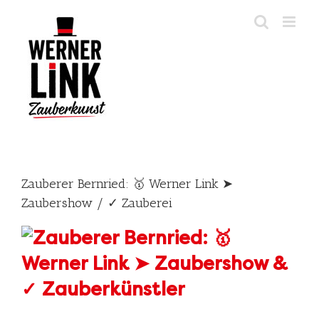
Skip
to
content
Zauberer Bernried: 🥇 Werner Link ➤
Zaubershow / ✓ Zauberei