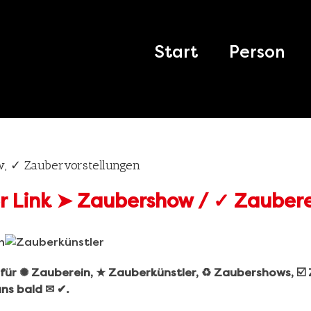
Search
for:
Start
Person
w, ✓ Zaubervorstellungen
r für ✺ Zauberein, ★ Zauberkünstler, ♻ Zaubershows, ☑
uns bald ✉ ✔.