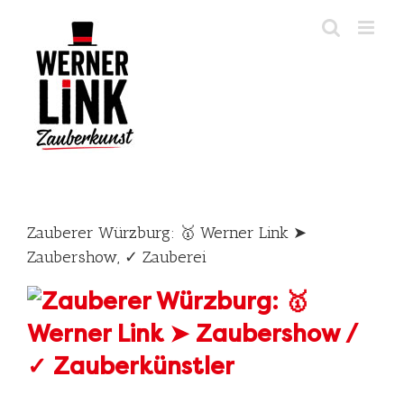
Skip
to
content
Zauberer Würzburg: 🥇 Werner Link ➤
Zaubershow, ✓ Zauberei