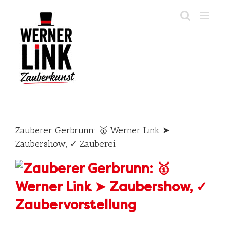
Skip
to
content
Zauberer Gerbrunn: 🥇 Werner Link ➤
Zaubershow, ✓ Zauberei