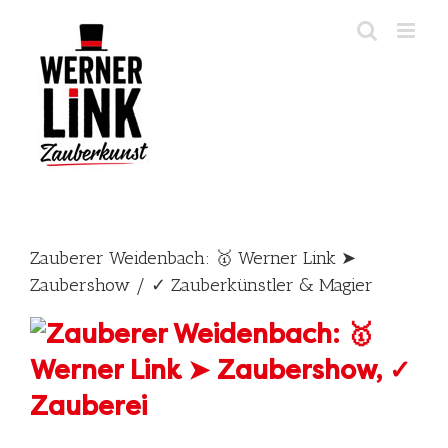
Skip
to
content
Zauberer Weidenbach: 🥇 Werner Link ➤
Zaubershow / ✓ Zauberkünstler & Magier