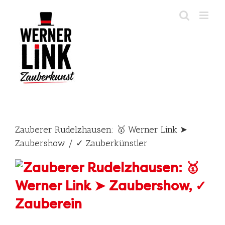
Skip
to
content
Zauberer Rudelzhausen: 🥇 Werner Link ➤
Zaubershow / ✓ Zauberkünstler