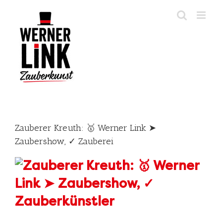
Skip
to
content
Zauberer Kreuth: 🥇 Werner Link ➤
Zaubershow, ✓ Zauberei