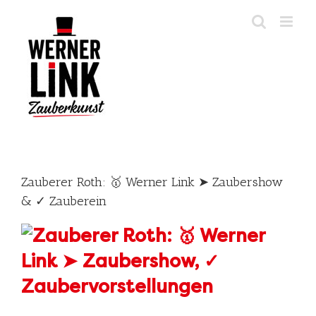
Skip
to
content
Zauberer Roth: 🥇 Werner Link ➤ Zaubershow
& ✓ Zauberein