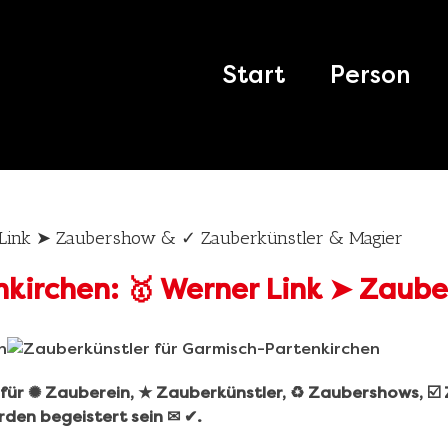
Search
for:
Start
Person
 Link ➤ Zaubershow & ✓ Zauberkünstler & Magier
r für ✺ Zauberein, ★ Zauberkünstler, ♻ Zaubershows, ☑
rden begeistert sein ✉ ✔.