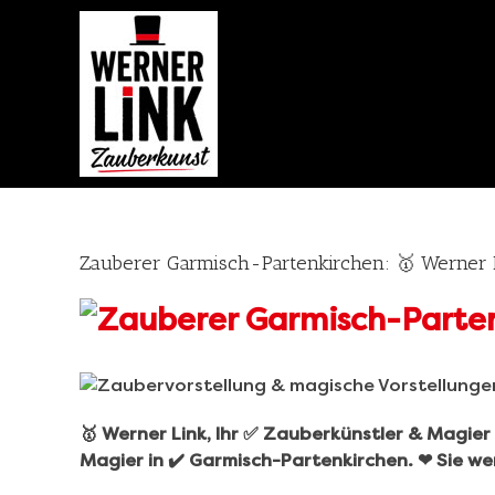
Skip
to
content
Zauberer Garmisch-Partenkirchen: 🥇 Werner
🥇 Werner Link, Ihr ✅ Zauberkünstler & Magie
Magier in ✔️ Garmisch-Partenkirchen. ❤ Sie we