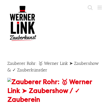
Skip
to
content
Zauberer Rohr: 🥇 Werner Link ➤ Zaubershow
& ✓ Zauberkünstler