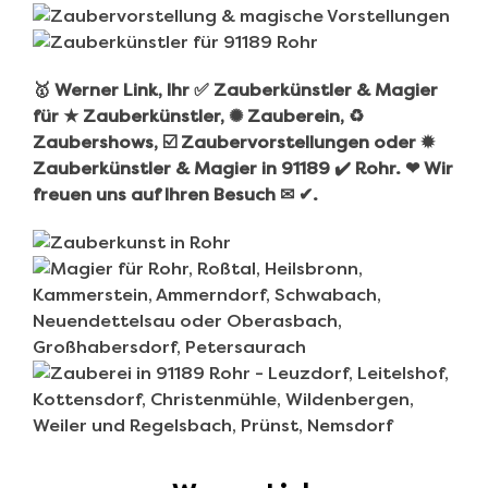
🥇 Werner Link, Ihr ✅ Zauberkünstler & Magier
für ★ Zauberkünstler, ✺ Zauberein, ♻
Zaubershows, ☑️ Zaubervorstellungen oder ✹
Zauberkünstler & Magier in 91189 ✔️ Rohr. ❤ Wir
freuen uns auf Ihren Besuch ✉ ✔.