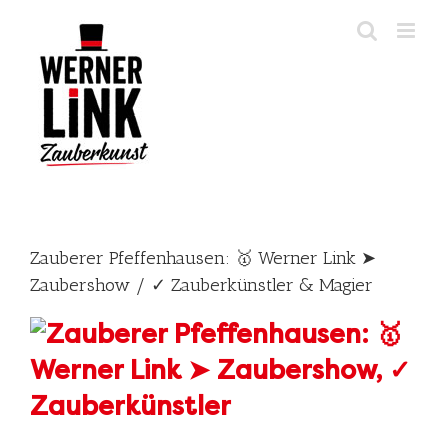
Skip
to
content
Zauberer Pfeffenhausen: 🥇 Werner Link ➤
Zaubershow / ✓ Zauberkünstler & Magier