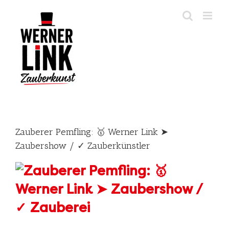
Skip
to
content
Zauberer Pemfling: 🥇 Werner Link ➤
Zaubershow / ✓ Zauberkünstler