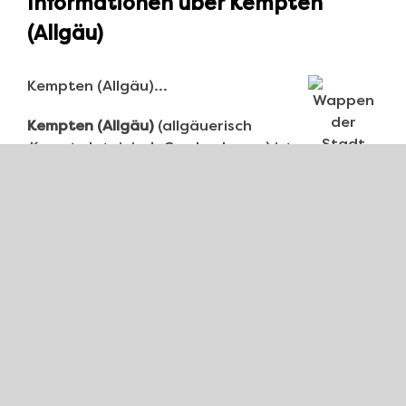
Informationen über Kempten
(Allgäu)
Kempten (Allgäu)…
Kempten (Allgäu)
(allgäuerisch
Kempt
, lateinisch Cambodunum) ist
e
eine kreisfreie Stadt mit über 69.000
Einwohnern im Allgäu im bayerischen
Regierungsbezirk Schwaben. Sie ist
das Ober-, Schul-, Verwaltungs- und
Handelszentrum der umliegenden
Wirtschafts-, Urlaubs- und
Planungsregion Allgäu mit rund
470.000 Einwohnern.
Schreiben Sie uns.