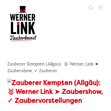
Skip
to
content
Zauberer Kempten (Allgäu): 🥇 Werner Link ➤
Zaubershow, ✓ Zauberei