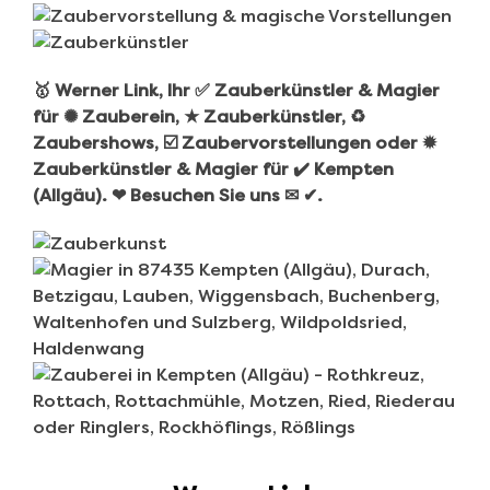
🥇 Werner Link, Ihr ✅ Zauberkünstler & Magier
für ✺ Zauberein, ★ Zauberkünstler, ♻
Zaubershows, ☑️ Zaubervorstellungen oder ✹
Zauberkünstler & Magier für ✔️ Kempten
(Allgäu). ❤ Besuchen Sie uns ✉ ✔.