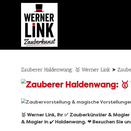
Skip
to
content
Zauberer Haldenwang: 🥇 Werner Link ➤ Zaub
🥇 Werner Link, Ihr ✅ Zauberkünstler & Magie
& Magier in ✔️ Haldenwang. ❤ Besuchen Sie un