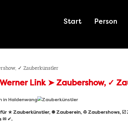
Search
for:
Start
Person
ershow, ✓ Zauberkünstler
r für ★ Zauberkünstler, ✺ Zauberein, ♻ Zaubershows, ☑
s ✉ ✔.