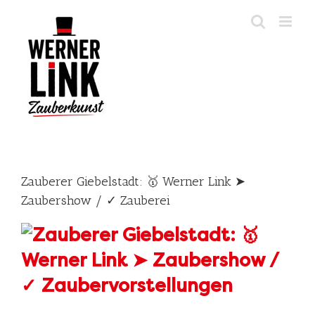
Skip
to
content
Zauberer Giebelstadt: 🥇 Werner Link ➤
Zaubershow / ✓ Zauberei