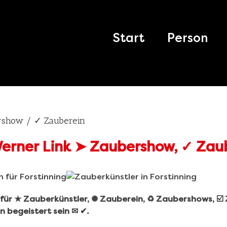
Search
for:
Start
Person
ershow / ✓ Zauberein
r für ★ Zauberkünstler, ✺ Zauberein, ♻ Zaubershows, ☑
n begeistert sein ✉ ✔.