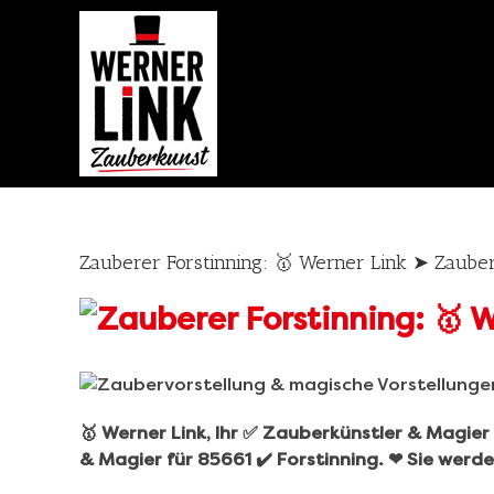
Skip
to
content
Zauberer Forstinning: 🥇 Werner Link ➤ Zaub
🥇 Werner Link, Ihr ✅ Zauberkünstler & Magie
& Magier für 85661 ✔️ Forstinning. ❤ Sie werde