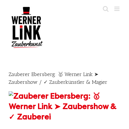
Skip
to
content
Zauberer Ebersberg: 🥇 Werner Link ➤
Zaubershow / ✓ Zauberkünstler & Magier