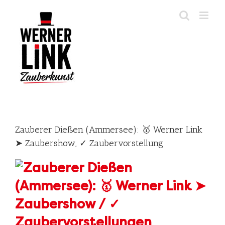
Skip
to
content
Zauberer Dießen (Ammersee): 🥇 Werner Link
➤ Zaubershow, ✓ Zaubervorstellung