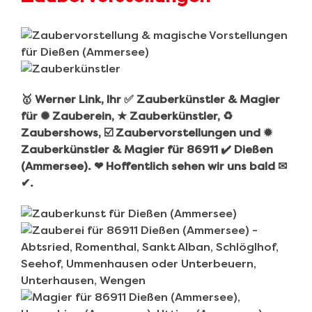
🥇 Werner Link, Ihr ✅ Zauberkünstler & Magier
für ✺ Zauberein, ★ Zauberkünstler, ♻
Zaubershows, ☑️ Zaubervorstellungen und ✹
Zauberkünstler & Magier für 86911 ✔️ Dießen
(Ammersee). ❤ Hoffentlich sehen wir uns bald ✉
✔.