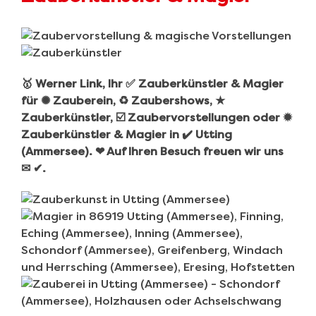
🥇 Werner Link, Ihr ✅ Zauberkünstler & Magier
für ✺ Zauberein, ♻ Zaubershows, ★
Zauberkünstler, ☑️ Zaubervorstellungen oder ✹
Zauberkünstler & Magier in ✔️ Utting
(Ammersee). ❤ Auf Ihren Besuch freuen wir uns
✉ ✔.