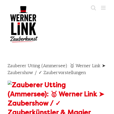
Skip
to
content
Zauberer Utting (Ammersee): 🥇 Werner Link ➤
Zaubershow / ✓ Zaubervorstellungen