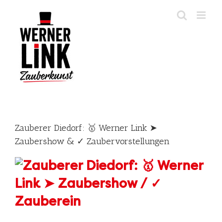
Skip
to
content
Zauberer Diedorf: 🥇 Werner Link ➤
Zaubershow & ✓ Zaubervorstellungen