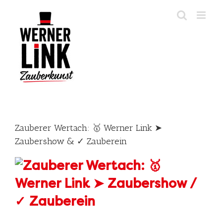
Skip
to
content
Zauberer Wertach: 🥇 Werner Link ➤
Zaubershow & ✓ Zauberein