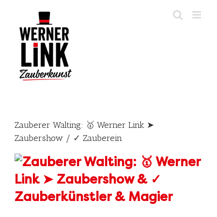
Skip
to
content
Zauberer Walting: 🥇 Werner Link ➤
Zaubershow / ✓ Zauberein