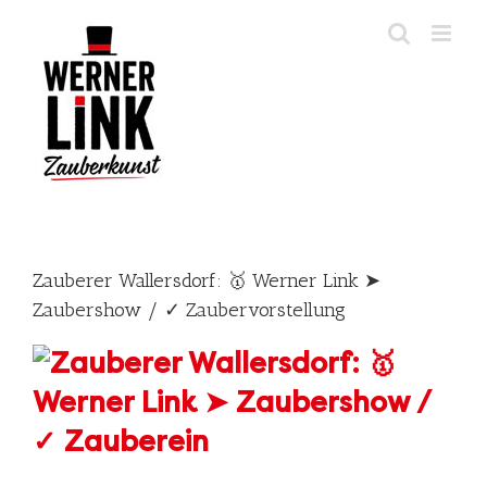
Skip
to
content
Zauberer Wallersdorf: 🥇 Werner Link ➤
Zaubershow / ✓ Zaubervorstellung