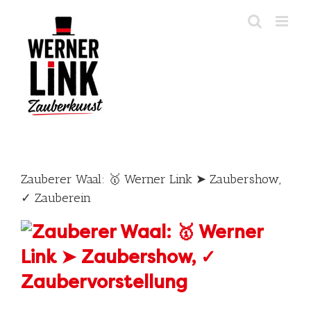
Skip
to
content
Zauberer Waal: 🥇 Werner Link ➤ Zaubershow,
✓ Zauberein