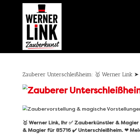
Skip
to
content
Zauberer Unterschleißheim: 🥇 Werner Link 
🥇 Werner Link, Ihr ✅ Zauberkünstler & Magie
& Magier für 85716 ✔️ Unterschleißheim. ❤ Meld