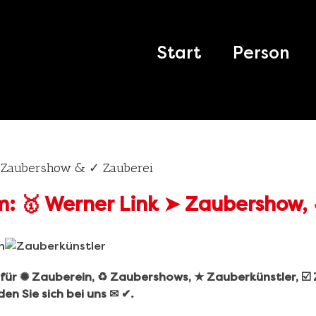
Search
for:
Start
Person
➤ Zaubershow & ✓ Zauberei
r für ✺ Zauberein, ♻ Zaubershows, ★ Zauberkünstler, ☑
en Sie sich bei uns ✉ ✔.