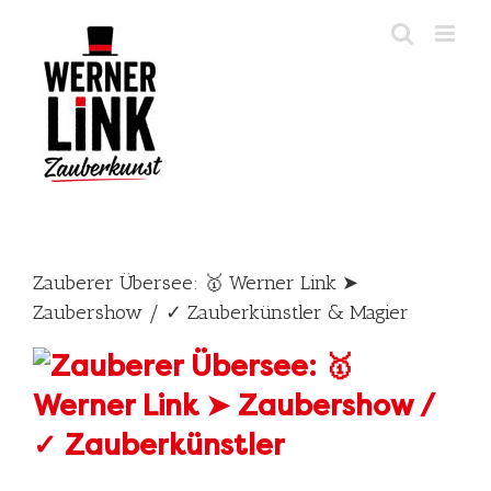
Skip
to
content
Zauberer Übersee: 🥇 Werner Link ➤
Zaubershow / ✓ Zauberkünstler & Magier