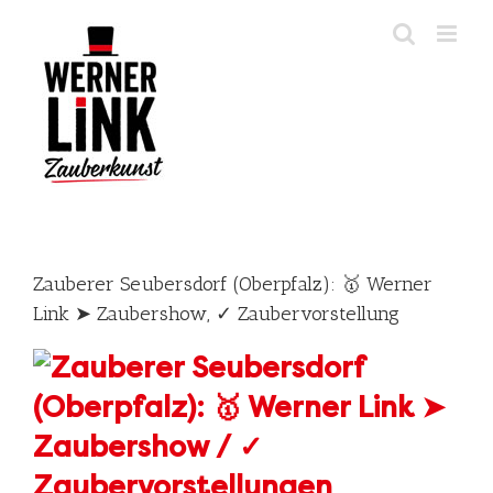
Skip
to
content
Zauberer Seubersdorf (Oberpfalz): 🥇 Werner
Link ➤ Zaubershow, ✓ Zaubervorstellung