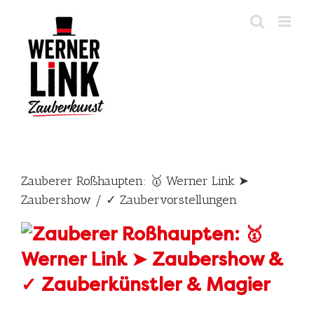
Skip
to
content
Zauberer Roßhaupten: 🥇 Werner Link ➤
Zaubershow / ✓ Zaubervorstellungen