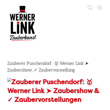
Skip
to
content
Zauberer Puschendorf: 🥇 Werner Link ➤
Zaubershow, ✓ Zaubervorstellung