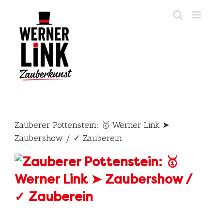
Skip
to
content
Zauberer Pottenstein: 🥇 Werner Link ➤
Zaubershow / ✓ Zauberein