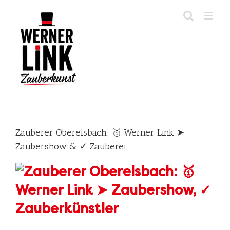
Skip
to
content
Zauberer Oberelsbach: 🥇 Werner Link ➤
Zaubershow & ✓ Zauberei