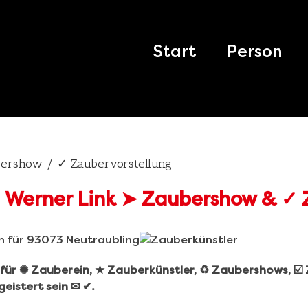
Search
for:
Start
Person
bershow / ✓ Zaubervorstellung
r für ✺ Zauberein, ★ Zauberkünstler, ♻ Zaubershows, ☑
eistert sein ✉ ✔.