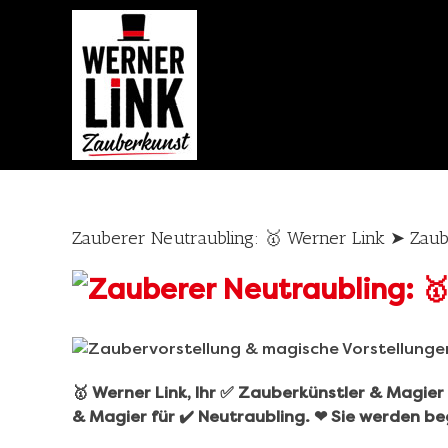
Skip
to
content
Zauberer Neutraubling: 🥇 Werner Link ➤ Zau
🥇 Werner Link, Ihr ✅ Zauberkünstler & Magie
& Magier für ✔️ Neutraubling. ❤ Sie werden beg