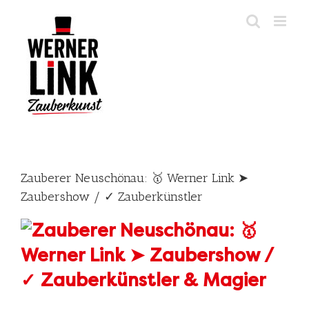
Skip
to
content
Zauberer Neuschönau: 🥇 Werner Link ➤
Zaubershow / ✓ Zauberkünstler