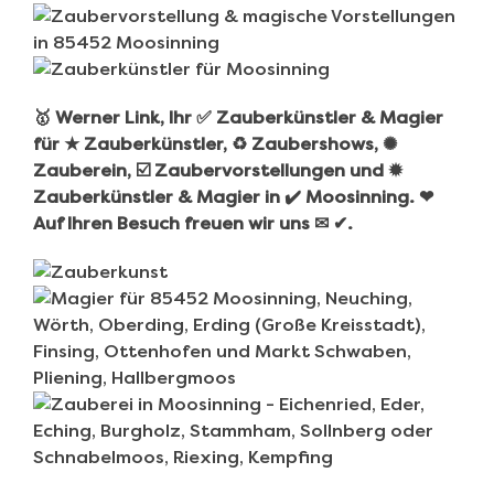
🥇 Werner Link, Ihr ✅ Zauberkünstler & Magier
für ★ Zauberkünstler, ♻ Zaubershows, ✺
Zauberein, ☑️ Zaubervorstellungen und ✹
Zauberkünstler & Magier in ✔️ Moosinning. ❤
Auf Ihren Besuch freuen wir uns ✉ ✔.