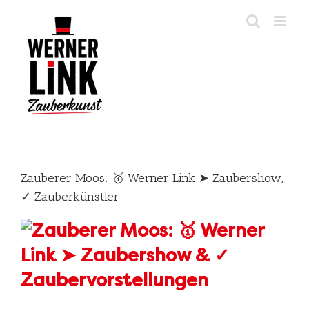
Skip
to
content
Zauberer Moos: 🥇 Werner Link ➤ Zaubershow,
✓ Zauberkünstler