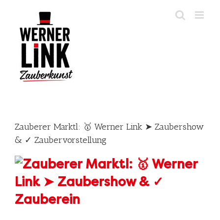
Skip
to
content
Zauberer Marktl: 🥇 Werner Link ➤ Zaubershow
& ✓ Zaubervorstellung