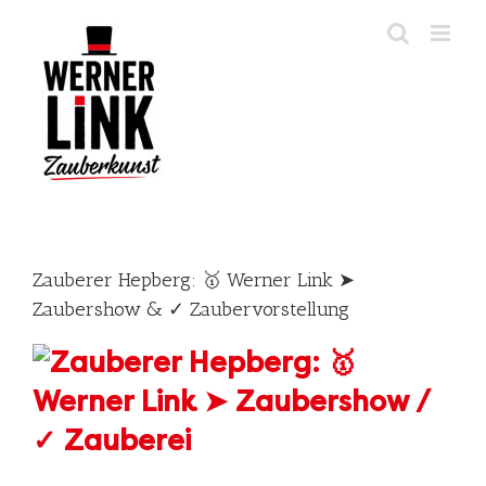
Skip
to
content
Zauberer Hepberg: 🥇 Werner Link ➤
Zaubershow & ✓ Zaubervorstellung