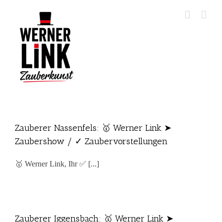
Skip
to
content
Zauberer Nassenfels: 🥇 Werner Link ➤
Zaubershow / ✓ Zaubervorstellungen
🥇 Werner Link, Ihr ✅ [...]
Zauberer Iggensbach: 🥇 Werner Link ➤